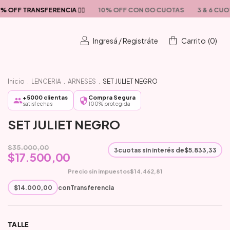
RANSFERENCIA ❤️‍🔥
10% OFF CON GO CUOTAS
3 & 6 CUOTAS SI
Ingresá
/
Registráte
Carrito
(
0
)
Inicio
.
LENCERIA
.
ARNESES
.
SET JULIET NEGRO
+5000 clientas
Compra Segura
satisfechas
100% protegida
SET JULIET NEGRO
$35.000,00
3
cuotas sin interés de
$5.833,33
$17.500,00
Precio sin impuestos
$14.462,81
$14.000,00
con
Transferencia
TALLE