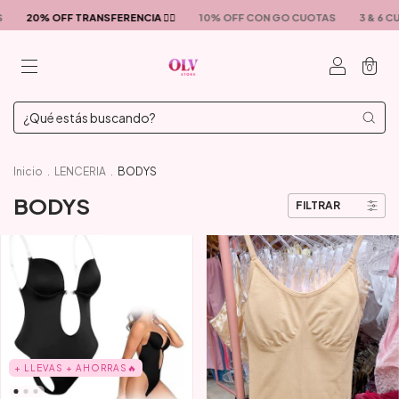
20% OFF TRANSFERENCIA ❤️‍🔥
10% OFF CON GO CUOTAS
3 & 6 C
0
Inicio
.
LENCERIA
.
BODYS
BODYS
FILTRAR
+ LLEVAS + AHORRAS🔥