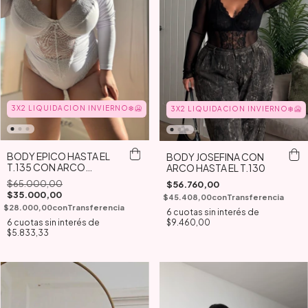
3X2 LIQUIDACION INVIERNO❄️🥶
3X2 LIQUIDACION INVIERNO❄️🥶
BODY EPICO HASTA EL
BODY JOSEFINA CON
T.135 CON ARCO
ARCO HASTA EL T.130
MANGAS LARGAS
$65.000,00
$56.760,00
$35.000,00
$45.408,00
con
Transferencia
$28.000,00
con
Transferencia
6
cuotas sin interés de
6
cuotas sin interés de
$9.460,00
$5.833,33