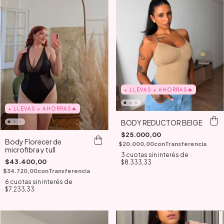
+ LLEVAS + AHORRAS🔥
+ LLEVAS + AHORRAS🔥
BODY REDUCTOR BEIGE
$25.000,00
Body Florecer de
$20.000,00
con
Transferencia
microfibra y tull
3
cuotas sin interés de
$43.400,00
$8.333,33
$34.720,00
con
Transferencia
6
cuotas sin interés de
$7.233,33