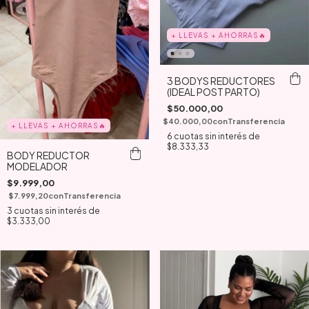
+ LLEVAS + AHORRAS🔥
3 BODYS REDUCTORES
(IDEAL POST PARTO)
$50.000,00
$40.000,00
con
Transferencia
+ LLEVAS + AHORRAS🔥
6
cuotas sin interés de
$8.333,33
BODY REDUCTOR
MODELADOR
$9.999,00
$7.999,20
con
Transferencia
3
cuotas sin interés de
$3.333,00