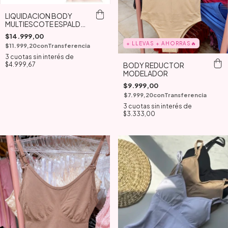
LIQUIDACION BODY
MULTIESCOTE ESPALDA
DESCUBIERTA
$14.999,00
+ LLEVAS + AHORRAS🔥
$11.999,20
con
Transferencia
3
cuotas sin interés de
BODY REDUCTOR
$4.999,67
MODELADOR
$9.999,00
$7.999,20
con
Transferencia
3
cuotas sin interés de
$3.333,00