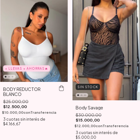
+ LLEVAS + AHORRAS🔥
SIN STOCK
BODY REDUCTOR
BLANCO
$25.000,00
$12.500,00
Body Savage
$10.000,00
con
Transferencia
$30.000,00
3
cuotas sin interés de
$15.000,00
$4.166,67
$12.000,00
con
Transferencia
3
cuotas sin interés de
$5.000,00