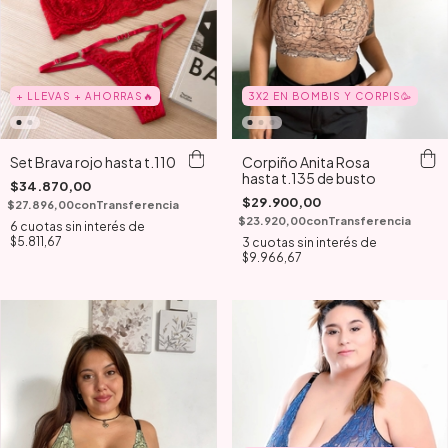
3X2 EN BOMBIS Y CORPIS🥳
+ LLEVAS + AHORRAS🔥
Corpiño Anita Rosa
Set Brava rojo hasta t.110
hasta t.135 de busto
$34.870,00
$29.900,00
$27.896,00
con
Transferencia
$23.920,00
con
Transferencia
6
cuotas sin interés de
$5.811,67
3
cuotas sin interés de
$9.966,67