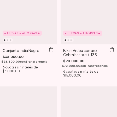
+ LLEVAS + AHORRAS🔥
+ LLEVAS + AHORRAS🔥
Bikini Aruba con aro
Conjunto India Negro
Cebra hasta el t.135
$36.000,00
$90.000,00
$28.800,00
con
Transferencia
$72.000,00
con
Transferencia
6
cuotas sin interés de
$6.000,00
6
cuotas sin interés de
$15.000,00