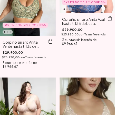
3X2 EN BOMBIS Y CORPIS🥳
Corpiño sin aro Anita Azul
hasta t.135 de busto
3X2 EN BOMBIS Y CORPIS🥳
$29.900,00
$23.920,00
con
Transferencia
3
cuotas sin interés de
Corpiño sin aro Anita
$9.966,67
Verde hasta t.135 de
busto
$29.900,00
$23.920,00
con
Transferencia
3
cuotas sin interés de
$9.966,67