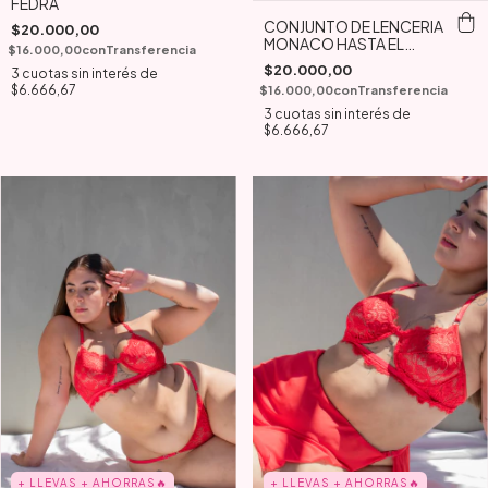
FEDRA
CONJUNTO DE LENCERIA
$20.000,00
MONACO HASTA EL
$16.000,00
con
Transferencia
T.120
$20.000,00
3
cuotas sin interés de
$6.666,67
$16.000,00
con
Transferencia
3
cuotas sin interés de
$6.666,67
+ LLEVAS + AHORRAS🔥
+ LLEVAS + AHORRAS🔥