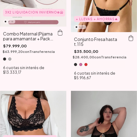
3X2 LIQUIDACION INVIERNO❄️🥶
+ LLEVAS + AHORRAS🔥
Combo Maternal (Pijama
para amamantar + Pack
Conjunto Fresa hasta
de bodys contenedores)
t.115
$79.999,00
$35.500,00
$63.999,20
con
Transferencia
$28.400,00
con
Transferencia
6
cuotas sin interés de
$13.333,17
6
cuotas sin interés de
$5.916,67