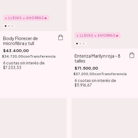
+ LLEVAS + AHORRAS🔥
+ LLEVAS + AHORRAS🔥
Body Florecer de
microfibra y tull
$43.400,00
Enteriza Marilyn roja - 8
$34.720,00
con
Transferencia
talles
6
cuotas sin interés de
$7.233,33
$71.500,00
$57.200,00
con
Transferencia
6
cuotas sin interés de
$11.916,67