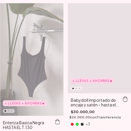
+ LLEVAS + AHORRAS🔥
Babydoll importado de
+ LLEVAS + AHORRAS🔥
encaje y satén – hasta el
t4xl
$30.000,00
$24.000,00
con
Transferencia
Enteriza Basica Negra
+3
HASTA EL T.130