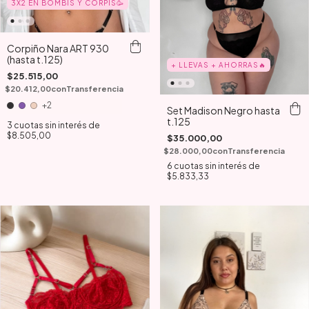
3X2 EN BOMBIS Y CORPIS🥳
Corpiño Nara ART 930
(hasta t.125)
+ LLEVAS + AHORRAS🔥
$25.515,00
$20.412,00
con
Transferencia
+2
Set Madison Negro hasta
t.125
3
cuotas sin interés de
$8.505,00
$35.000,00
$28.000,00
con
Transferencia
6
cuotas sin interés de
$5.833,33