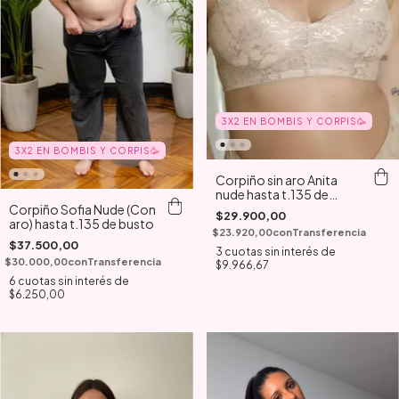
3X2 EN BOMBIS Y CORPIS🥳
3X2 EN BOMBIS Y CORPIS🥳
Corpiño sin aro Anita
nude hasta t.135 de
busto
Corpiño Sofia Nude (Con
$29.900,00
aro) hasta t.135 de busto
$23.920,00
con
Transferencia
$37.500,00
3
cuotas sin interés de
$30.000,00
con
Transferencia
$9.966,67
6
cuotas sin interés de
$6.250,00