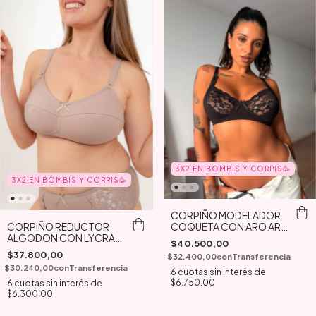
3X2 EN BOMBIS Y CORPIS🥳
3X2 EN BOMBIS Y CORPIS🥳
CORPIÑO MODELADOR
COQUETA CON ARO ART
CORPIÑO REDUCTOR
730
ALGODON CON LYCRA
$40.500,00
ART 602
$37.800,00
$32.400,00
con
Transferencia
$30.240,00
con
Transferencia
6
cuotas sin interés de
$6.750,00
6
cuotas sin interés de
$6.300,00