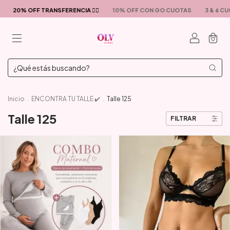
20% OFF TRANSFERENCIA ❤️‍🔥
10% OFF CON GO CUOTAS
3 & 6 CUOT
0
Inicio
.
ENCONTRA TU TALLE ✔️
.
Talle 125
Talle 125
FILTRAR