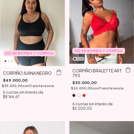
3X2 EN BOMBIS Y CORPIS🥳
3X2 EN BOMBIS Y CORPIS🥳
CORPIÑO BRALETTE ART
CORPIÑO JUANA NEGRO
793
$49.000,00
$30.000,00
$39.200,00
con
Transferencia
$24.000,00
con
Transferencia
6
cuotas sin interés de
$8.166,67
6
cuotas sin interés de
$5.000,00