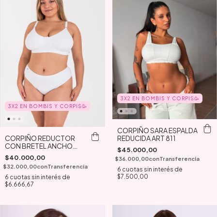
3X2 EN BOMBIS Y CORPIS🥳
3X2 EN BOMBIS Y CORPIS🥳
CORPIÑO SARA ESPALDA
REDUCIDA ART 811
CORPIÑO REDUCTOR
CON BRETEL ANCHO
$45.000,00
ART 794
$40.000,00
$36.000,00
con
Transferencia
$32.000,00
con
Transferencia
6
cuotas sin interés de
$7.500,00
6
cuotas sin interés de
$6.666,67