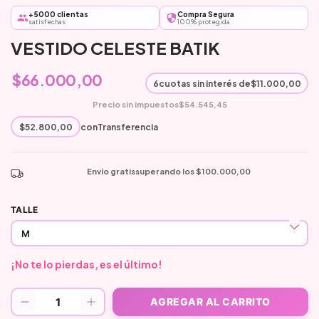
+5000 clientas
Compra Segura
satisfechas
100% protegida
VESTIDO CELESTE BATIK
$66.000,00
6
cuotas sin interés de
$11.000,00
Precio sin impuestos
$54.545,45
$52.800,00
con
Transferencia
Envío gratis
superando los
$100.000,00
TALLE
¡No te lo pierdas, es el último!