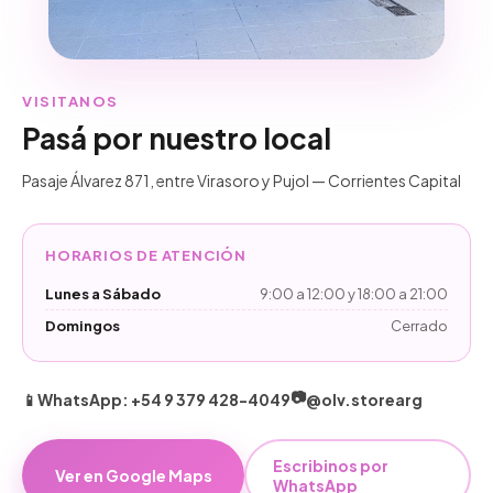
VISITANOS
Pasá por nuestro local
Pasaje Álvarez 871, entre Virasoro y Pujol — Corrientes Capital
HORARIOS DE ATENCIÓN
Lunes a Sábado
9:00 a 12:00 y 18:00 a 21:00
Domingos
Cerrado
📷
📱
WhatsApp: +54 9 379 428-4049
@olv.storearg
Escribinos por
Ver en Google Maps
WhatsApp