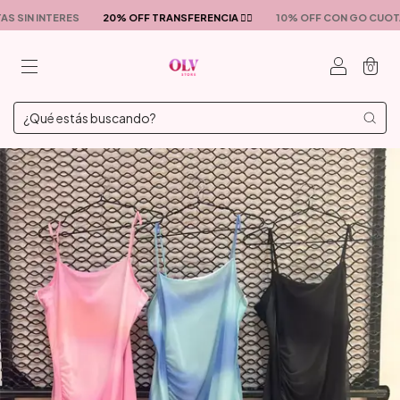
AS SIN INTERES
20% OFF TRANSFERENCIA ❤️‍🔥
10% OFF CON GO CUOT
0