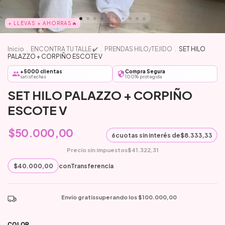
+ LLEVAS + AHORRAS🔥
Inicio
.
ENCONTRA TU TALLE ✔️
.
PRENDAS HILO/TEJIDO
.
SET HILO
PALAZZO + CORPIÑO ESCOTE V
+5000 clientas
Compra Segura
satisfechas
100% protegida
SET HILO PALAZZO + CORPIÑO
ESCOTE V
$50.000,00
6
cuotas sin interés de
$8.333,33
Precio sin impuestos
$41.322,31
$40.000,00
con
Transferencia
Envío gratis
superando los
$100.000,00
COLOR