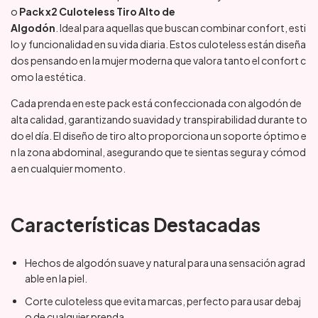
o
Pack x2 Culoteless Tiro Alto de
Algodón
. Ideal para aquellas que buscan combinar confort, esti
lo y funcionalidad en su vida diaria. Estos culoteless están diseña
dos pensando en la mujer moderna que valora tanto el confort c
omo la estética.
Cada prenda en este pack está confeccionada con algodón de
alta calidad, garantizando suavidad y transpirabilidad durante to
do el día. El diseño de tiro alto proporciona un soporte óptimo e
n la zona abdominal, asegurando que te sientas segura y cómod
a en cualquier momento.
Características Destacadas
Hechos de algodón suave y natural para una sensación agrad
able en la piel.
Corte culoteless que evita marcas, perfecto para usar debaj
o de cualquier prenda.