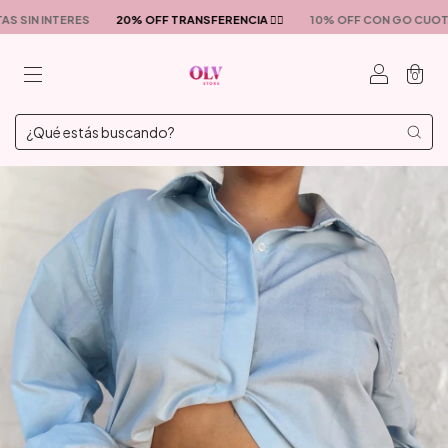
AS SIN INTERES
20% OFF TRANSFERENCIA ❤️‍🔥
10% OFF CON GO CUOT
0