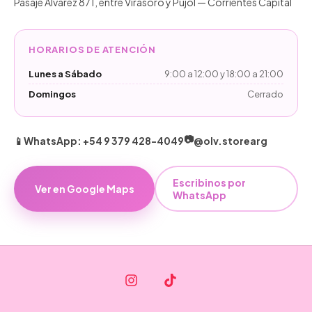
Pasaje Álvarez 871, entre Virasoro y Pujol — Corrientes Capital
HORARIOS DE ATENCIÓN
Lunes a Sábado
9:00 a 12:00 y 18:00 a 21:00
Domingos
Cerrado
📷
📱
WhatsApp: +54 9 379 428-4049
@olv.storearg
Escribinos por
Ver en Google Maps
WhatsApp