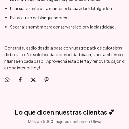
Usar suavizante para mantener la suavidad del algodón.
Evitar el uso de blanqueadores.
Secar a la sombra para conservar el color y la elasticidad.
Construí tu estilo desde la base con nuestro pack de culoteless
de tiro alto. No solo brindan comodidad diaria, sino también co
nfianza en cada paso. ¡Aprovechá esta oferta y renová tu cajón d
e ropa interior hoy!
Lo que dicen nuestras clientas 💕
Más de 5000 mujeres confían en Olivia