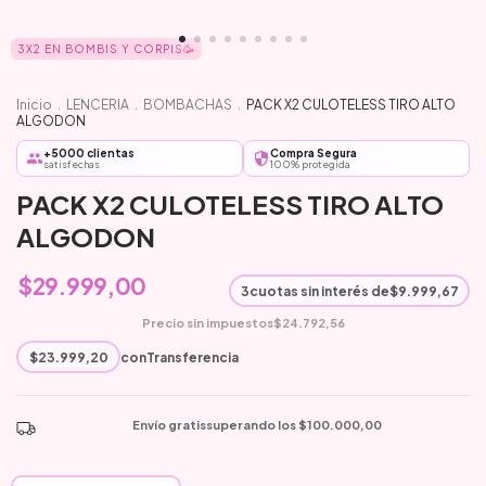
3X2 EN BOMBIS Y CORPIS🥳
Inicio
.
LENCERIA
.
BOMBACHAS
.
PACK X2 CULOTELESS TIRO ALTO
ALGODON
+5000 clientas
Compra Segura
satisfechas
100% protegida
PACK X2 CULOTELESS TIRO ALTO
ALGODON
$29.999,00
3
cuotas sin interés de
$9.999,67
Precio sin impuestos
$24.792,56
$23.999,20
con
Transferencia
Envío gratis
superando los
$100.000,00