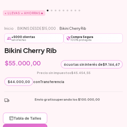
+ LLEVAS + AHORRAS🔥
Inicio
.
BIKINIS DESDE $15,000
.
Bikini Cherry Rib
+5000 clientas
Compra Segura
satisfechas
100% protegida
Bikini Cherry Rib
$55.000,00
6
cuotas sin interés de
$9.166,67
Precio sin impuestos
$45.454,55
$44.000,00
con
Transferencia
Envío gratis
superando los
$100.000,00
Tabla de Talles